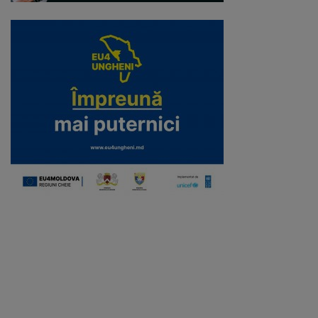
Galerii
foto
Administrație
Primărie
Primar
Viceprimari
Organigrama
Aparatul
primăriei