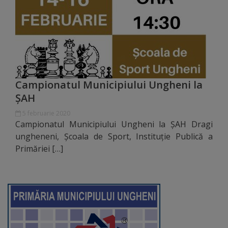
Diplome
de
Excelență
Ungheniul
turistic
Campionatul Municipiului Ungheni la
ȘAH
Obiective
5 februarie 2020
Campionatul Municipiului Ungheni la ȘAH Dragi
turistice
ungheneni, Școala de Sport, Instituție Publică a
Primăriei […]
Sculpturi
(harta
sculpturilor)
Monumente