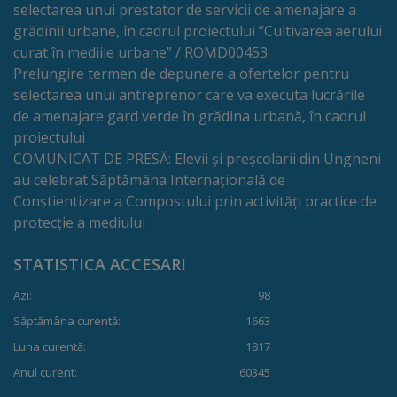
selectarea unui prestator de servicii de amenajare a
Comisii
grădinii urbane, în cadrul proiectului ”Cultivarea aerului
de
curat în mediile urbane” / ROMD00453
Prelungire termen de depunere a ofertelor pentru
specialitate
selectarea unui antreprenor care va executa lucrările
de amenajare gard verde în grădina urbană, în cadrul
Regulamentul
proiectului
Consiliului
COMUNICAT DE PRESĂ: Elevii și preșcolarii din Ungheni
au celebrat Săptămâna Internațională de
Conștientizare a Compostului prin activități practice de
Calitate
protecție a mediului
și
STATISTICA ACCESARI
integritate
Azi:
98
Servicii
Săptămâna curentă:
1663
Luna curentă:
1817
Plăți
Anul curent:
60345
și