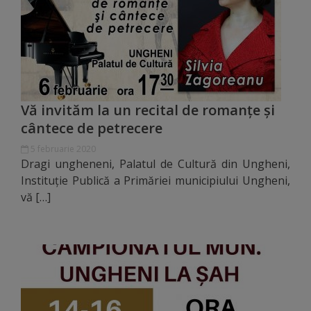
Distincții
Cetățeni
de
Vă invităm la un recital de romanțe și
onoare
cântece de petrecere
Deținători
5 februarie 2020
Dragi ungheneni, Palatul de Cultură din Ungheni,
ai
Instituție Publică a Primăriei municipiului Ungheni,
vă […]
titlului
„Merite
pentru
Ungheni”