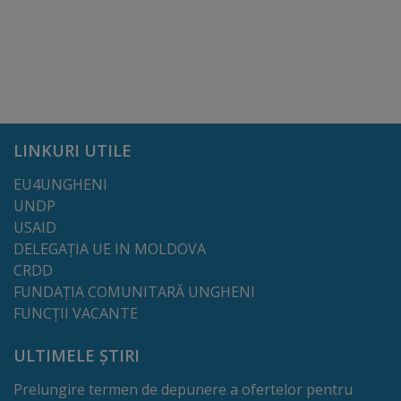
Regulamentul
de
funcționare
Integritate
LINKURI UTILE
și
EU4UNGHENI
calitate
UNDP
USAID
Consiliul
DELEGAȚIA UE IN MOLDOVA
CRDD
Municipal
FUNDAȚIA COMUNITARĂ UNGHENI
FUNCȚII VACANTE
Secretar
ULTIMELE ȘTIRI
Consilieri
Prelungire termen de depunere a ofertelor pentru