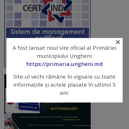
arhitecturale
Personalități
marcante
×
Sportivi
A fost lansat noul site oficial al Primăriei
de
municipiului Ungheni
https://primaria.ungheni.md
performanță
Site-ul vechi rămâne în vigoare cu toate
Orașul
informațiile și actele plasate în ultimii 5
în
ani.
imagini
Galerie
video