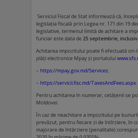
Distincții
Serviciul Fiscal de Stat informează că, încep
legislația fiscală prin Legea nr. 171 din 19 
Cetățeni
legislative, termenul limită de achitare a im
de
funciar este data de
25 septembrie, inclusiv
onoare
Achitarea impozitului poate fi efectuată on-
plăţi electronice Mpay și portalului
www.sfs
Deținători
–
https://mpay.gov.md/Services
;
ai
–
https://servicii.fisc.md/TaxesAndFees.aspx
.
titlului
Pentru achitarea în numerar, cetățenii se pot
„Merite
Moldovei.
pentru
În caz de neachitare a impozitului pe bunuril
Ungheni”
prevăzut, pentru fiecare zi de întîrziere, în 
majorare de întârziere (penalitate) corespun
2020 în mărime de 0,0355%.