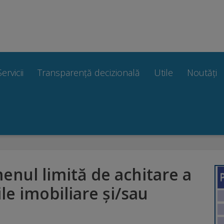
Servicii
Transparență decizională
Utile
Noutăți
enul limită de achitare a
le imobiliare și/sau