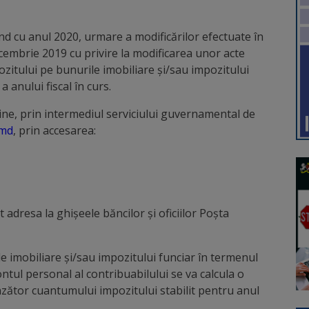
înd cu anul 2020, urmare a modificărilor efectuate în
decembrie 2019 cu privire la modificarea unor acte
pozitului pe bunurile imobiliare şi/sau impozitului
a anului fiscal în curs.
line, prin intermediul serviciului guvernamental de
.md
, prin accesarea:
 adresa la ghișeele băncilor și oficiilor Poșta
e imobiliare şi/sau impozitului funciar în termenul
contul personal al contribuabilului se va calcula o
zător cuantumului impozitului stabilit pentru anul