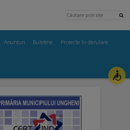
Anunțuri
Buletine
Proiecte în derulare