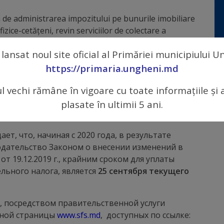
n de administrarea impozitului pe bunurile imobiliare
izice-cetăţeni, revin serviciilor de colectare a
iilor (SCITL).
 lansat noul site oficial al Primăriei municipiului 
 consultat SCITL din raza amplasării bunurilor
https://primaria.ungheni.md
ul vechi rămâne în vigoare cu toate informațiile și 
ога на недвижимое имущество и/или земельного
plasate în ultimii 5 ani.
ет, что, начиная с 2020 года, в результате
одательство Законом о внесении изменений в
т 19.12.2019 г., крайним сроком для уплаты
льного налога, является
25 сентября текущего
, посредством правительственной услуги
ьной страницы
www.sfs.md
, доступных по ссылке: