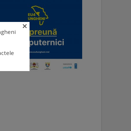
×
Ungheni
actele