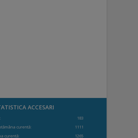
TATISTICA ACCESARI
:
183
ptămâna curentă:
1111
a curentă:
1265