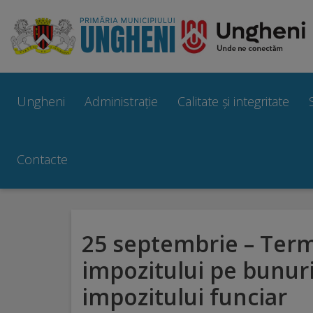
Ungheni
Prezentare
Ungheni
Administrație
Calitate și integritate
generală
Simbolurile
Contacte
orașului
Manual
25 septembrie – Term
brand
impozitului pe bunuri
Orașe
impozitului funciar
înfrățite