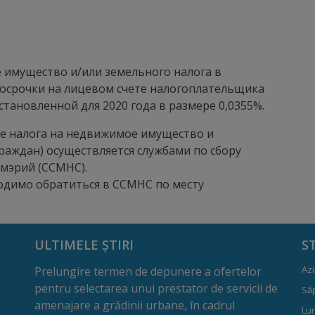
е имущество и/или земельного налога в
росрочки на лицевом счете налогоплательщика
установленной для 2020 года в размере 0,0355%.
е налога на недвижимое имущество и
граждан) осуществляется службами по сбору
имэрий (ССМНС).
димо обратиться в ССМНС по месту
ULTIMELE ȘTIRI
S
Azi
Prelungire termen de depunere a ofertelor
pentru selectarea unui prestator de servicii de
Să
amenajare a grădinii urbane, în cadrul
Lun