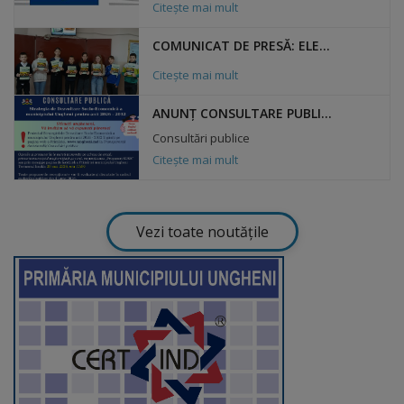
arhitecturale
Citește mai mult
COMUNICAT DE PRESĂ: ELEVII ȘI PREȘCOLARII DIN UNGHENI AU CELEBRAT SĂPTĂMÂNA INTERNAȚIONALĂ DE CONȘTIENTIZARE A COMPOSTULUI PRIN ACTIVITĂȚI PRACTICE DE PROTECȚIE A MEDIULUI
Personalități
Citește mai mult
marcante
ANUNȚ CONSULTARE PUBLICĂ PROIECT STRATEGIA DE DEZVOLTARE SOCIO-ECONOMICĂ
Sportivi
Consultări publice
Citește mai mult
de
performanță
Vezi toate noutățile
Orașul
în
imagini
Galerie
video