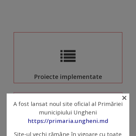
Comisii
de
specialitate
Regulamentul
Consiliului
Calitate
Proiecte implementate
și
integritate
×
A fost lansat noul site oficial al Primăriei
Servicii
municipiului Ungheni
https://primaria.ungheni.md
Plăți
Site-ul vechi rămâne în vigoare cu toate
și