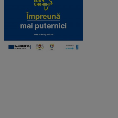
Regulamentul
de
funcționare
Integritate
și
calitate
Consiliul
Municipal
Secretar
Consilieri