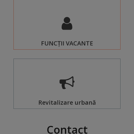
Dispoziții
Regulamente
Rapoarte
FUNCȚII VACANTE
Consultări
publice
Achiziții
publice
Revitalizare urbană
Rezultate/Atribuiri
Planuri/
Contact