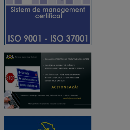
Galerii
foto
Administrație
Primărie
Primar
Viceprimari
Organigrama
Aparatul
primăriei