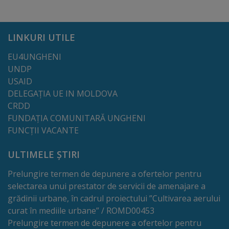
transport
public
LINKURI UTILE
EU4UNGHENI
Parcări
UNDP
USAID
Date
DELEGAȚIA UE IN MOLDOVA
de
CRDD
FUNDAȚIA COMUNITARĂ UNGHENI
contact
FUNCȚII VACANTE
administrator
ULTIMELE ȘTIRI
rute
Prelungire termen de depunere a ofertelor pentru
Drumuri
selectarea unui prestator de servicii de amenajare a
grădinii urbane, în cadrul proiectului ”Cultivarea aerului
și
curat în mediile urbane” / ROMD00453
străzi
Prelungire termen de depunere a ofertelor pentru