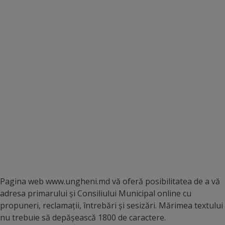
Deplasări
Bugetare
participativă
Utile
Transport
Rețeaua
transportului
public
Pagina web www.ungheni.md vă oferă posibilitatea de a vă
Lista
adresa primarului și Consiliului Municipal online cu
stațiilor
propuneri, reclamaţii, întrebări şi sesizări. Mărimea textului
nu trebuie să depăşească 1800 de caractere.
de