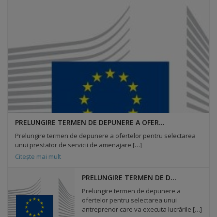
Diplome
de
Excelență
Ungheniul
turistic
Obiective
turistice
PRELUNGIRE TERMEN DE DEPUNERE A OFERTELOR PENTRU SELECTAREA UNUI PRESTATOR DE SERVICII DE AMENAJARE A GRĂDINII URBANE, ÎN CADRUL PROIECTULUI ”CULTIVAREA AERULUI CURAT ÎN MEDIILE URBANE” / ROMD00453
Prelungire termen de depunere a ofertelor pentru selectarea
Sculpturi
unui prestator de servicii de amenajare […]
Citește mai mult
(harta
PRELUNGIRE TERMEN DE DEPUNERE A OFERTELOR PENTRU SELECTAREA UNUI ANTREPRENOR CARE VA EXECUTA LUCRĂRILE DE AMENAJARE GARD VERDE ÎN GRĂDINA URBANĂ, ÎN CADRUL PROIECTULUI
sculpturilor)
Prelungire termen de depunere a
ofertelor pentru selectarea unui
Monumente
antreprenor care va executa lucrările […]